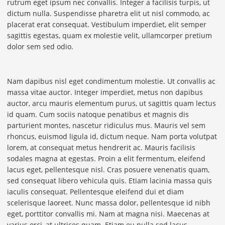
rutrum eget ipsum nec convallis. Integer a facilisis turpis, ut
dictum nulla. Suspendisse pharetra elit ut nisl commodo, ac
placerat erat consequat. Vestibulum imperdiet, elit semper
sagittis egestas, quam ex molestie velit, ullamcorper pretium
dolor sem sed odio.
Nam dapibus nisl eget condimentum molestie. Ut convallis ac
massa vitae auctor. Integer imperdiet, metus non dapibus
auctor, arcu mauris elementum purus, ut sagittis quam lectus
id quam. Cum sociis natoque penatibus et magnis dis
parturient montes, nascetur ridiculus mus. Mauris vel sem
rhoncus, euismod ligula id, dictum neque. Nam porta volutpat
lorem, at consequat metus hendrerit ac. Mauris facilisis
sodales magna at egestas. Proin a elit fermentum, eleifend
lacus eget, pellentesque nisl. Cras posuere venenatis quam,
sed consequat libero vehicula quis. Etiam lacinia massa quis
iaculis consequat. Pellentesque eleifend dui et diam
scelerisque laoreet. Nunc massa dolor, pellentesque id nibh
eget, porttitor convallis mi. Nam at magna nisi. Maecenas at
varius orci, at ultrices quam. Etiam eu nulla sed lacus